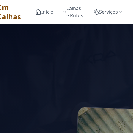
Cm
Calhas
Início
Serviços
Calhas
e Rufos