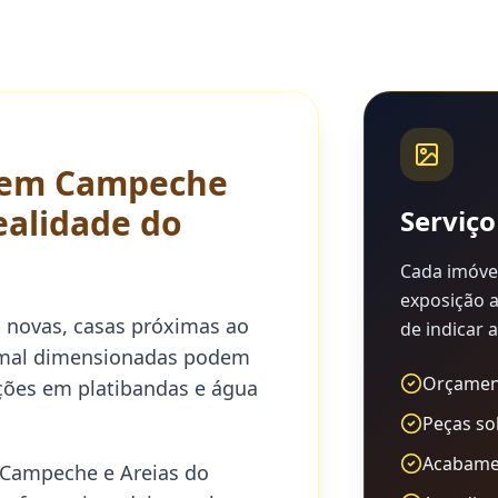
s em
Campeche
ealidade do
Serviç
Cada imóvel
exposição a
novas, casas próximas ao
de indicar 
s mal dimensionadas podem
Orçamen
ações em platibandas e água
Peças s
Acabame
Campeche e Areias do