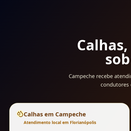
Calhas,
sob
Campeche recebe atendime
condutores 
Calhas
em
Campeche
Atendimento local em Florianópolis