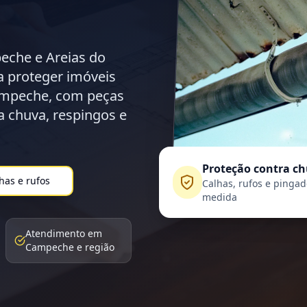
eche e Areias do
 proteger imóveis
Campeche, com peças
a chuva, respingos e
Proteção contra c
has e rufos
Calhas, rufos e pingad
medida
Atendimento em
Campeche e região