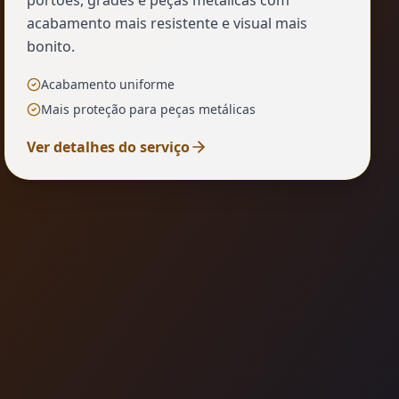
portões, grades e peças metálicas com
acabamento mais resistente e visual mais
bonito.
Acabamento uniforme
Mais proteção para peças metálicas
Ver detalhes do serviço