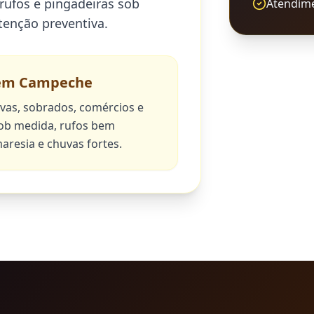
rufos e pingadeiras sob
Atendime
enção preventiva.
 em
Campeche
as, sobrados, comércios e
ob medida, rufos bem
aresia e chuvas fortes.