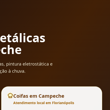
etálicas
che
, pintura eletrostática e
ção à chuva.
Coifas
em
Campeche
Atendimento local em Florianópolis