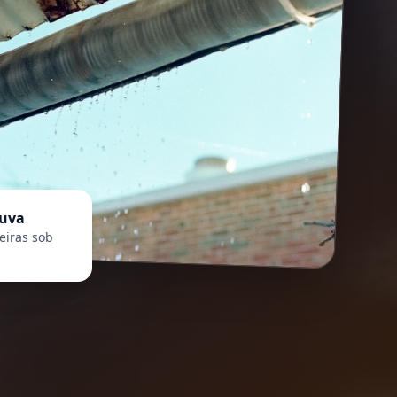
huva
eiras sob