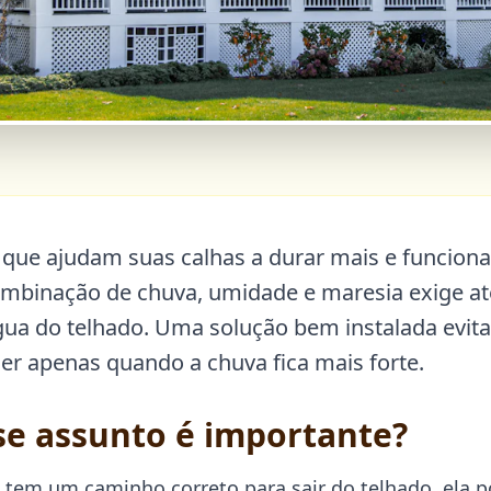
que ajudam suas calhas a durar mais e funciona
combinação de chuva, umidade e maresia exige a
ua do telhado. Uma solução bem instalada evit
r apenas quando a chuva fica mais forte.
se assunto é importante?
tem um caminho correto para sair do telhado, ela p