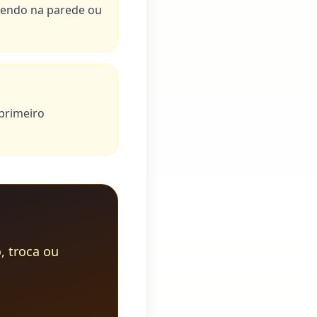
rrendo na parede ou
 primeiro
, troca ou