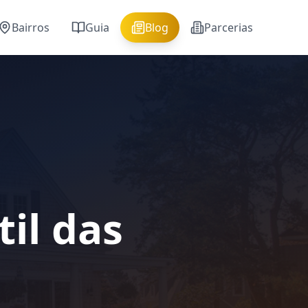
Bairros
Guia
Blog
Parcerias
il das