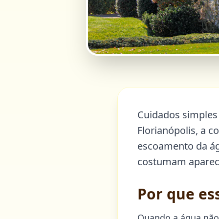
Cuidados simples 
Florianópolis, a 
escoamento da ág
costumam aparece
Por que es
Quando a água não 