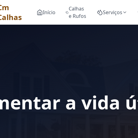
Cm
Calhas
Início
Serviços
Calhas
e Rufos
ntar a vida út